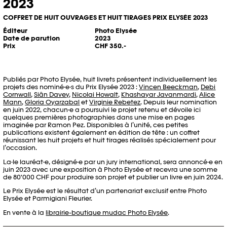
2023
COFFRET DE HUIT OUVRAGES ET HUIT TIRAGES PRIX ELYSÉE 2023
Éditeur
Photo Elysée
Date de parution
2023
Prix
CHF 350.-
Publiés par Photo Elysée, huit livrets présentent individuellement les
projets des nominé·e·s du Prix Elysée 2023 :
Vincen Beeckman
,
Debi
Cornwall
,
Siân Davey
,
Nicolai Howalt
,
Khashayar Javanmardi
,
Alice
Mann
,
Gloria Oyarzabal
et
Virginie Rebetez
. Depuis leur nomination
en juin 2022, chacun·e a poursuivi le projet retenu et dévoile ici
quelques premières photographies dans une mise en pages
imaginée par Ramon Pez. Disponibles à l’unité, ces petites
publications existent également en édition de tête : un coffret
réunissant les huit projets et huit tirages réalisés spécialement pour
l’occasion.
La·le lauréat·e, désigné·e par un jury international, sera annoncé·e en
juin 2023 avec une exposition à Photo Elysée et recevra une somme
de 80'000 CHF pour produire son projet et publier un livre en juin 2024.
Le Prix Elysée est le résultat d’un partenariat exclusif entre Photo
Elysée et Parmigiani Fleurier.
En vente à la
librairie-boutique mudac Photo Elysée
.