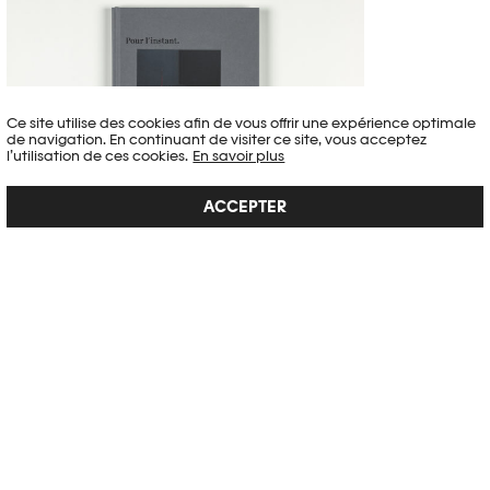
Ce site utilise des cookies afin de vous offrir une expérience optimale
de navigation. En continuant de visiter ce site, vous acceptez
l’utilisation de ces cookies.
En savoir plus
ACCEPTER
VIRGINIE OTTH. POUR L’INSTANT.
Saisir le presque-rien, le quotidien, le désir à travers un regard. Entre
soi et le monde : la photographie comme une mise au point. Est-il
possible de prendre le pouvoir (en image) avec affection et douceur
? Comment échapper au banal, à l’aspect quelconque et trivial de
la répétition de nos gestes...
VOIR LE DÉTAIL →