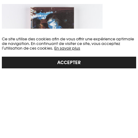
Ce site utilise des cookies afin de vous offrir une expérience optimale
de navigation. En continuant de visiter ce site, vous acceptez
l’utilisation de ces cookies.
En savoir plus
ACCEPTER
LUIS CARLOS TOVAR
Le 20 février 1980, Jaime Tovar a été enlevé par les Fuerzas Armadas
Revolucionarias de Colombia (FARC) et forcé d’errer pendant des
mois dans la forêt tropicale de l’Amazonie colombienne. Son fils Luis
Carlos, l’auteur de ce livre, n’avait que quelques mois à l’époque. Les
guérilleros ont envoyé à ...
VOIR LE DÉTAIL →