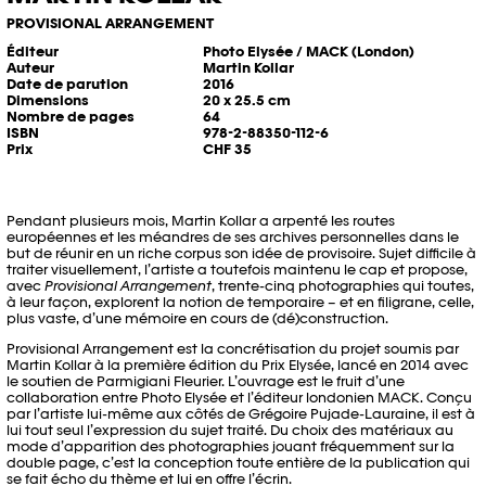
PROVISIONAL ARRANGEMENT
Éditeur
Photo Elysée / MACK (London)
Auteur
Martin Kollar
Date de parution
2016
Dimensions
20 x 25.5 cm
Nombre de pages
64
ISBN
978-2-88350-112-6
Prix
CHF 35
Pendant plusieurs mois, Martin Kollar a arpenté les routes
européennes et les méandres de ses archives personnelles dans le
but de réunir en un riche corpus son idée de provisoire. Sujet difficile à
traiter visuellement, l’artiste a toutefois maintenu le cap et propose,
avec
Provisional Arrangement
, trente-cinq photographies qui toutes,
à leur façon, explorent la notion de temporaire – et en filigrane, celle,
plus vaste, d’une mémoire en cours de (dé)construction.
Provisional Arrangement est la concrétisation du projet soumis par
Martin Kollar à la première édition du Prix Elysée, lancé en 2014 avec
le soutien de Parmigiani Fleurier. L’ouvrage est le fruit d’une
collaboration entre Photo Elysée et l’éditeur londonien MACK. Conçu
par l’artiste lui-même aux côtés de Grégoire Pujade-Lauraine, il est à
lui tout seul l’expression du sujet traité. Du choix des matériaux au
mode d’apparition des photographies jouant fréquemment sur la
double page, c’est la conception toute entière de la publication qui
se fait écho du thème et lui en offre l’écrin.