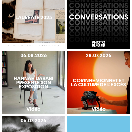
LAURÉATE 2025
06.08.2026
28.07.2026
HANNAH DARABI
CORINNE VIONNET ET
PRÉSENTE SON
LA CULTURE DE L'EXCÈS
EXPOSITION
Vidéo
Vidéo
06.07.2026