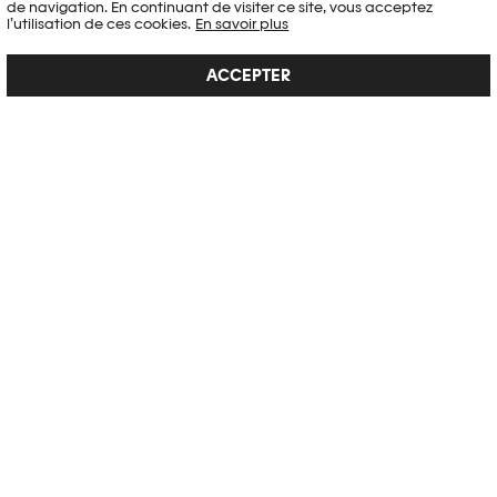
de navigation. En continuant de visiter ce site, vous acceptez
l’utilisation de ces cookies.
En savoir plus
ACCEPTER
REGENERATION
Sous la direction de et avec des contributions de Jean-Christophe
Blaser, William A. Ewing, Nathalie Herschdorfer
VOIR LE DÉTAIL →
RENÉ BURRI