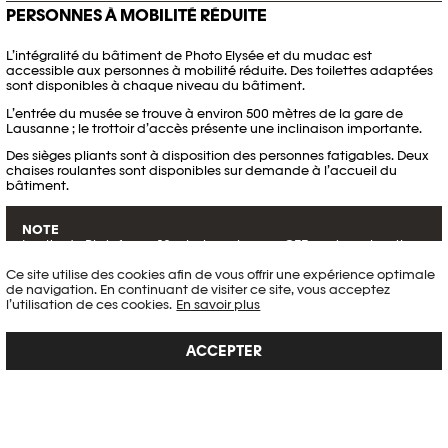
PERSONNES À MOBILITÉ RÉDUITE
L’intégralité du bâtiment de Photo Elysée et du mudac est
accessible aux personnes à mobilité réduite. Des toilettes adaptées
sont disponibles à chaque niveau du bâtiment.
L’entrée du musée se trouve à environ 500 mètres de la gare de
Lausanne ; le trottoir d’accès présente une inclinaison importante.
Des sièges pliants sont à disposition des personnes fatigables. Deux
chaises roulantes sont disponibles sur demande à l’accueil du
bâtiment.
NOTE
Le site de Plateforme 10, ainsi que la gare CFF, sont en chantier.
Toute éventuelle déviation par des voies d’accès alternatives
Ce site utilise des cookies afin de vous offrir une expérience optimale
sera signalée sur place.
de navigation. En continuant de visiter ce site, vous acceptez
l’utilisation de ces cookies.
En savoir plus
PERSONNES AVEC DÉFICIENCE AUDITIVE
ACCEPTER
Toutes les visites commentées publiques sont accessibles aux
personnes malentendantes grâce au système de boucle
magnétique Comfort-Audio-Phonak.
La boucle magnétique fonctionne avec tous les appareils auditifs
dotés d’une position T.