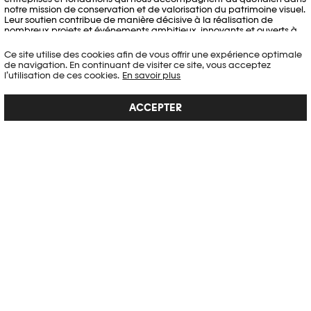
notre mission de conservation et de valorisation du patrimoine visuel.
Leur soutien contribue de manière décisive à la réalisation de
nombreux projets et événements ambitieux, innovants et ouverts à
tous les publics, ainsi qu’au rayonnement de Photo Elysée en Suisse
et à l’international.
Ce site utilise des cookies afin de vous offrir une expérience optimale
de navigation. En continuant de visiter ce site, vous acceptez
l’utilisation de ces cookies.
En savoir plus
DEVENIR PARTENAIRE
INSTITUTIONS PUBLIQUES
ACCEPTER
PARTENAIRE GLOBAL
PARTENAIRE PRINCIPAL
SOUTIENS PRIVÉS ET MÉCÈNES