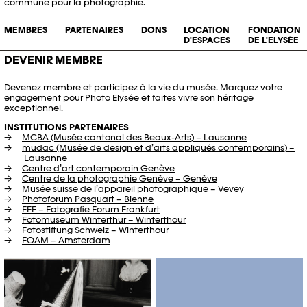
commune pour la photographie.
MEMBRES
PARTENAIRES
DONS
LOCATION
FONDATION
D'ESPACES
DE L'ELYSÉE
DEVENIR MEMBRE
Devenez membre et participez à la vie du musée. Marquez votre
engagement pour Photo Elysée et faites vivre son héritage
exceptionnel.
INSTITUTIONS PARTENAIRES
MCBA (Musée cantonal des Beaux-Arts) – Lausanne
mudac (Musée de design et d’arts appliqués contemporains) –
Lausanne
Centre d’art contemporain Genève
Centre de la photographie Genève – Genève
Musée suisse de l’appareil photographique – Vevey
Photoforum Pasquart – Bienne
FFF – Fotografie Forum Frankfurt
Fotomuseum Winterthur – Winterthour
Fotostiftung Schweiz – Winterthour
FOAM – Amsterdam
Sabine Weiss, "Paris, St-Sylvestre",
1980 © SABINE
WEISS/COLLECTION PHOTO
ELYSÉE