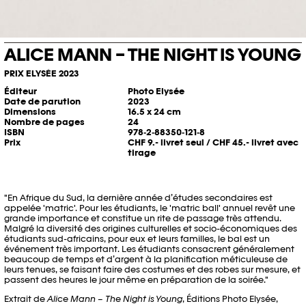
ALICE MANN – THE NIGHT IS YOUNG
PRIX ELYSÉE 2023
Éditeur
Photo Elysée
Date de parution
2023
Dimensions
16.5 x 24 cm
Nombre de pages
24
ISBN
978‐2‐88350‐121‐8
Prix
CHF 9.- livret seul / CHF 45.- livret avec
tirage
"En Afrique du Sud, la dernière année d’études secondaires est
appelée 'matric'. Pour les étudiants, le 'matric ball' annuel revêt une
grande importance et constitue un rite de passage très attendu.
Malgré la diversité des origines culturelles et socio-économiques des
étudiants sud-africains, pour eux et leurs familles, le bal est un
événement très important. Les étudiants consacrent généralement
beaucoup de temps et d’argent à la planification méticuleuse de
leurs tenues, se faisant faire des costumes et des robes sur mesure, et
passent des heures le jour même en préparation de la soirée."
Extrait de
Alice Mann – The Night is Young
, Éditions Photo Elysée,