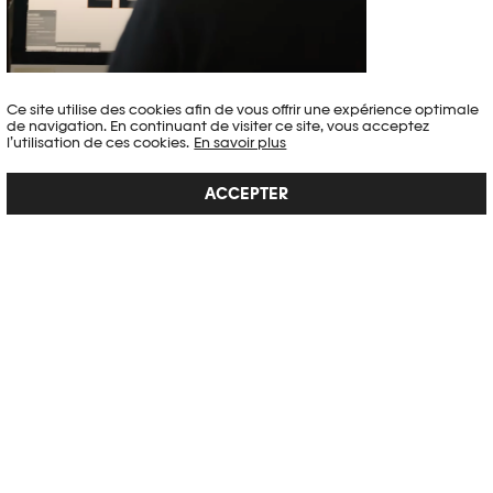
05.01.2022
Ce site utilise des cookies afin de vous offrir une expérience optimale
L'HISTOIRE D'UN REPOSITIONNEMENT STRATÉGIQUE
de navigation. En continuant de visiter ce site, vous acceptez
l’utilisation de ces cookies.
En savoir plus
LIRE LA SUITE
ACCEPTER
08.12.2021
LES ATELIERS DU PHOTOMOBILE : 3. MES IDENTITÉS