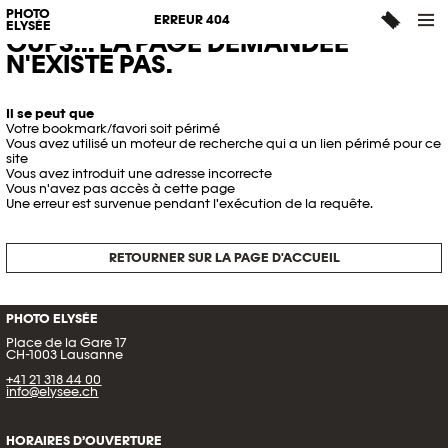
PHOTO
ERREUR 404
ELYSÉE
OUPS... LA PAGE DEMANDÉE
N'EXISTE PAS.
Il se peut que
Votre bookmark/favori soit périmé
Vous avez utilisé un moteur de recherche qui a un lien périmé pour ce
site
Vous avez introduit une adresse incorrecte
Vous n'avez pas accès à cette page
Une erreur est survenue pendant l'exécution de la requête.
RETOURNER SUR LA PAGE D'ACCUEIL
PHOTO ELYSÉE
Place de la Gare 17
CH-1003 Lausanne
+41 21 318 44 00
info@elysee.ch
HORAIRES D’OUVERTURE