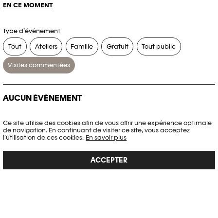
EN CE MOMENT
Type d’événement
Tout
Ateliers
Famille
Gratuit
Tout public
Visites commentées
AUCUN ÉVÉNEMENT
Aucun événement ne correspond à vos critères de recherche.
Ce site utilise des cookies afin de vous offrir une expérience optimale
de navigation. En continuant de visiter ce site, vous acceptez
RÉINITIALISER LES FILTRES
l’utilisation de ces cookies.
En savoir plus
ACCEPTER
Voir l’agenda complet Plateforme 10
PHOTO ELYSÉE
Place de la Gare 17
CH-1003 Lausanne
+41 21 318 44 00