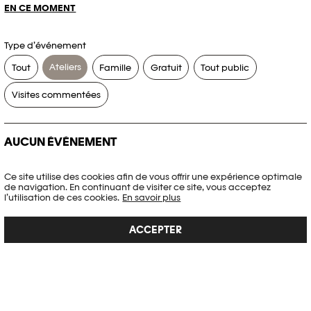
EN CE MOMENT
Type d’événement
Ateliers
Tout
Famille
Gratuit
Tout public
Visites commentées
AUCUN ÉVÉNEMENT
Aucun événement ne correspond à vos critères de recherche.
Ce site utilise des cookies afin de vous offrir une expérience optimale
de navigation. En continuant de visiter ce site, vous acceptez
RÉINITIALISER LES FILTRES
l’utilisation de ces cookies.
En savoir plus
ACCEPTER
Voir l’agenda complet Plateforme 10
PHOTO ELYSÉE
Place de la Gare 17
CH-1003 Lausanne