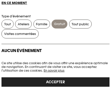
EN CE MOMENT
Type d’événement
Gratuit
Tout
Ateliers
Famille
Tout public
Visites commentées
AUCUN ÉVÉNEMENT
Aucun événement ne correspond à vos critères de recherche.
Ce site utilise des cookies afin de vous offrir une expérience optimale
de navigation. En continuant de visiter ce site, vous acceptez
RÉINITIALISER LES FILTRES
l’utilisation de ces cookies.
En savoir plus
ACCEPTER
Voir l’agenda complet Plateforme 10
PHOTO ELYSÉE
Place de la Gare 17
CH-1003 Lausanne