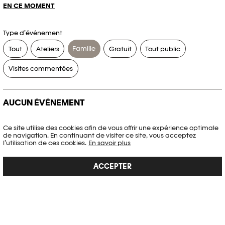
EN CE MOMENT
Type d’événement
Famille
Tout
Ateliers
Gratuit
Tout public
Visites commentées
AUCUN ÉVÉNEMENT
Aucun événement ne correspond à vos critères de recherche.
Ce site utilise des cookies afin de vous offrir une expérience optimale
de navigation. En continuant de visiter ce site, vous acceptez
RÉINITIALISER LES FILTRES
l’utilisation de ces cookies.
En savoir plus
ACCEPTER
Voir l’agenda complet Plateforme 10
PHOTO ELYSÉE
Place de la Gare 17
CH-1003 Lausanne