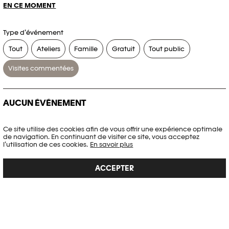
EN CE MOMENT
Type d’événement
Tout
Ateliers
Famille
Gratuit
Tout public
Visites commentées
AUCUN ÉVÉNEMENT
Aucun événement ne correspond à vos critères de recherche.
Ce site utilise des cookies afin de vous offrir une expérience optimale
de navigation. En continuant de visiter ce site, vous acceptez
RÉINITIALISER LES FILTRES
l’utilisation de ces cookies.
En savoir plus
ACCEPTER
Voir l’agenda complet Plateforme 10
PHOTO ELYSÉE
Place de la Gare 17
CH-1003 Lausanne
+41 21 318 44 00