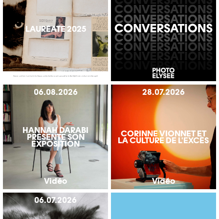
LAURÉATE 2025
06.08.2026
28.07.2026
HANNAH DARABI
CORINNE VIONNET ET
PRÉSENTE SON
LA CULTURE DE L'EXCÈS
EXPOSITION
Vidéo
Vidéo
06.07.2026