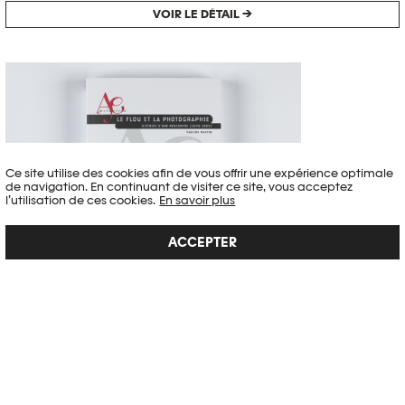
VOIR LE DÉTAIL →
Ce site utilise des cookies afin de vous offrir une expérience optimale
de navigation. En continuant de visiter ce site, vous acceptez
l’utilisation de ces cookies.
En savoir plus
ACCEPTER
LE FLOU ET LA PHOTOGRAPHIE
Au-delà d’une seule recherche historique et sans se limiter à
l’analyse d’une forme photographique, cette étude aborde le flou à
l’aune des enjeux phénoménologiques qu’il soulève. À partir d’une
enquête minutieuse dans les textes historiques français – du XVIIe au
XXe siècle – sur la manière dont le...
VOIR LE DÉTAIL →