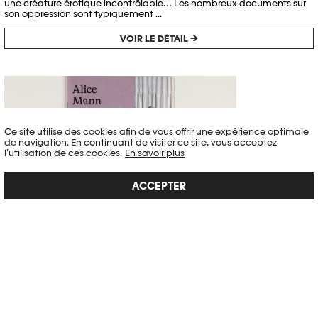
une créature érotique incontrôlable… Les nombreux documents sur
son oppression sont typiquement ...
VOIR LE DÉTAIL →
Ce site utilise des cookies afin de vous offrir une expérience optimale
de navigation. En continuant de visiter ce site, vous acceptez
l’utilisation de ces cookies.
En savoir plus
ACCEPTER
ALICE MANN – THE NIGHT IS YOUNG
"En Afrique du Sud, la dernière année d’études secondaires est
appelée 'matric'. Pour les étudiants, le 'matric ball' annuel revêt une
grande importance et constitue un rite de passage très attendu.
Malgré la diversité des origines culturelles et socio-économiques des
étudiants sud-africains, pour e...