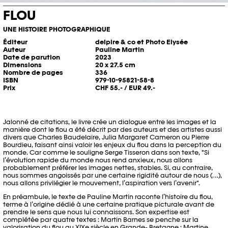
FLOU
UNE HISTOIRE PHOTOGRAPHIQUE
Éditeur
delpire & co et Photo Elysée
Auteur
Pauline Martin
Date de parution
2023
Dimensions
20 x 27.5 cm
Nombre de pages
336
ISBN
979-10-95821-58-8
Prix
CHF 55.- / EUR 49.-
Jalonné de citations, le livre crée un dialogue entre les images et la
manière dont le flou a été décrit par des auteurs et des artistes aussi
divers que Charles Baudelaire, Julia Margaret Cameron ou Pierre
Bourdieu, faisant ainsi valoir les enjeux du flou dans la perception du
monde. Car comme le souligne Serge Tisseron dans son texte, "Si
l’évolution rapide du monde nous rend anxieux, nous allons
probablement préférer les images nettes, stables. Si, au contraire,
nous sommes angoissés par une certaine rigidité autour de nous (…),
nous allons privilégier le mouvement, l’aspiration vers l’avenir".
En préambule, le texte de Pauline Martin raconte l’histoire du flou,
terme à l’origine dédié à une certaine pratique picturale avant de
prendre le sens que nous lui connaissons. Son expertise est
complétée par quatre textes : Martin Barnes se penche sur la
valorisation du flou au XIXe siècle en Grande- Bretagne ; Martine