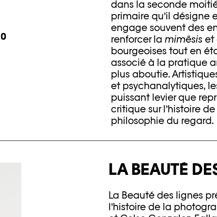
dans la seconde moitié d
primaire qu’il désigne e
engage souvent des enje
90
renforcer la
mimêsis
et 
bourgeoises tout en étan
associé à la pratique 
plus aboutie. Artistiqu
et psychanalytiques, l
puissant levier que repr
critique sur l’histoire
philosophie du regard.
LA BEAUTÉ DE
La Beauté des lignes p
l’histoire de la photogr