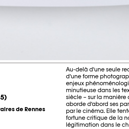
Au-delà d’une seule rec
d’une forme photograph
enjeux phénoménologiqu
minutieuse dans les tex
5)
siècle – sur la manière d
aborde d’abord ses part
taires de Rennes
par le cinéma. Elle tent
fortune critique de la no
légitimation dans le 