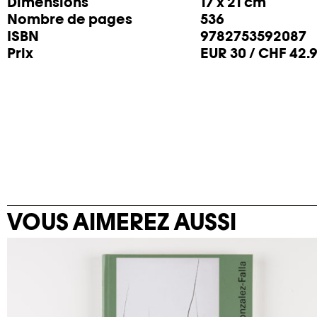
Dimensions
17 x 21 cm
Nombre de pages
536
ISBN
9782753592087
Prix
EUR 30 / CHF 42.
VOUS AIMEREZ AUSSI