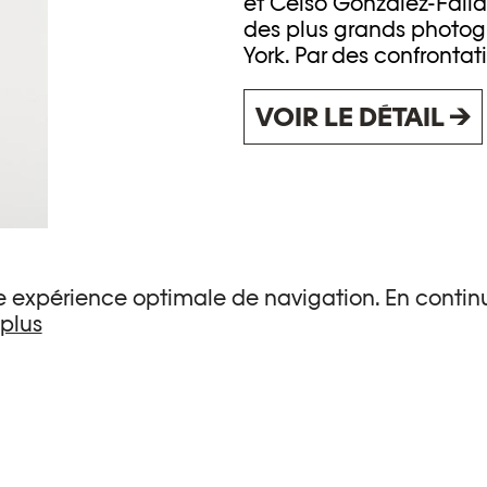
et Celso Gonzalez-Falla
des plus grands photog
York. Par des confrontati
VOIR LE DÉTAIL →
JOSEF KOUDEL
une expérience optimale de navigation. En continu
 plus
Ikonar est le surnom d
qu’il a rencontré lors de
"faiseur d’icônes", parc
de communautés roms co
de prière. Bien qu’étant 