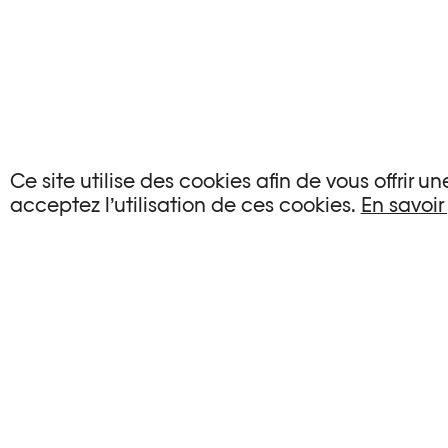
AUCUN ÉVÉNEMENT
Ce site utilise des cookies afin de vous offrir 
acceptez l’utilisation de ces cookies.
En savoir
Aucun événement ne correspond à vos critère
RÉINITIALISER LES FILTRES
Voir l’agenda complet Plateforme 10