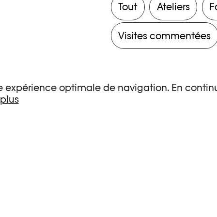
Tout
Ateliers
F
Visites commentées
une expérience optimale de navigation. En continu
 plus
s de recherche.