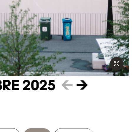
RE 2025
←
→