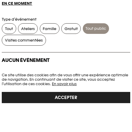
EN CE MOMENT
Type d’événement
Tout public
Tout
Ateliers
Famille
Gratuit
Visites commentées
AUCUN ÉVÉNEMENT
Aucun événement ne correspond à vos critères de recherche.
Ce site utilise des cookies afin de vous offrir une expérience optimale
de navigation. En continuant de visiter ce site, vous acceptez
RÉINITIALISER LES FILTRES
l’utilisation de ces cookies.
En savoir plus
ACCEPTER
Voir l’agenda complet Plateforme 10
PHOTO ELYSÉE
Place de la Gare 17
CH-1003 Lausanne