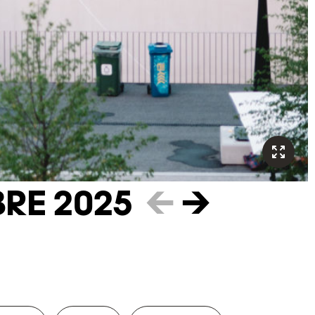
RE 2025
←
→