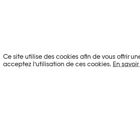
AUCUN ÉVÉNEMENT
Ce site utilise des cookies afin de vous offrir 
acceptez l’utilisation de ces cookies.
En savoir
Aucun événement ne correspond à vos critère
RÉINITIALISER LES FILTRES
Voir l’agenda complet Plateforme 10