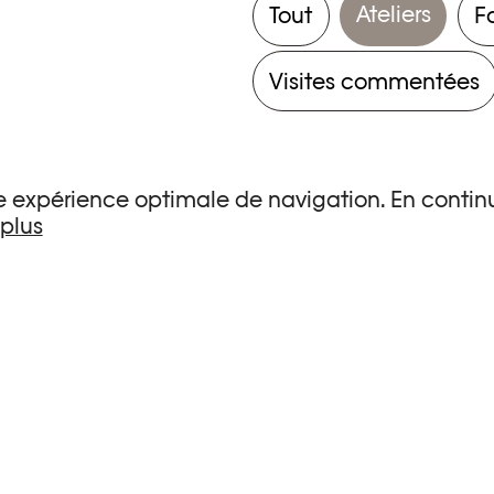
Ateliers
Tout
F
Visites commentées
une expérience optimale de navigation. En continu
 plus
s de recherche.