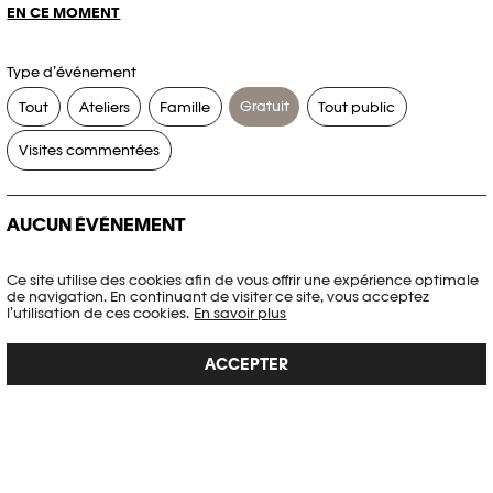
EN CE MOMENT
Type d’événement
Gratuit
Tout
Ateliers
Famille
Tout public
Visites commentées
AUCUN ÉVÉNEMENT
Aucun événement ne correspond à vos critères de recherche.
Ce site utilise des cookies afin de vous offrir une expérience optimale
de navigation. En continuant de visiter ce site, vous acceptez
RÉINITIALISER LES FILTRES
l’utilisation de ces cookies.
En savoir plus
ACCEPTER
Voir l’agenda complet Plateforme 10
PHOTO ELYSÉE
Place de la Gare 17
CH-1003 Lausanne