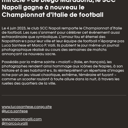
Napoli gagne à nouveau le
Championnat d’Italie de football
Le 4 juin 2023, le club SCC Napoli remporte le Championnat d’Italie
de football. Les rues s’animent pour célébrer cet évènement aussi
extraordinaire que symbolique. L’amour fou et éternel des
Napolitain⸱e⸱s pour leur ville et leur équipe de football n’épargne pas
Luca Santese et Marco P. Valli. Ils publient le jour même un journal
photographique réalisé au cours des semaines de matchs
annonçant ce nouveau sacre.
Possédés par la même sainte « malatì » (folie, en français), les
photographes rendent ainsi hommage aux icônes de Naples, à son
histoire et à ses habitant⸱e⸱s. Ils réinterprètent un répertoire d’images
riche par un jeu visuel chaotique, extrême, téméraire et fuyant –
comme un scooter roulant à toute allure dans la nuit, à travers les
ruelles des quartiers de la ville.
www.lucasantese.cargo.site
@luca.santese
www.marcopvalli.com
@marco.p.valli