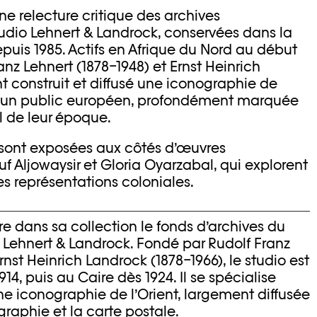
e relecture critique des archives
dio Lehnert & Landrock, conservées dans la
puis 1985. Actifs en Afrique du Nord au début
anz Lehnert (1878–1948) et Ernst Heinrich
t construit et diffusé une iconographie de
 d’un public européen, profondément marquée
l de leur époque.
s sont exposées aux côtés d’œuvres
 Aljowaysir et Gloria Oyarzabal, qui explorent
 des représentations coloniales.
re dans sa collection le fonds d’archives du
Lehnert & Landrock. Fondé par Rudolf Franz
rnst Heinrich Landrock (1878–1966), le studio est
914, puis au Caire dès 1924. Il se spécialise
e iconographie de l’Orient, largement diffusée
raphie et la carte postale.