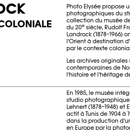
OCK
Photo Elysée propose un
photographiques du stu
collection du musée de
 COLONIALE
e
du 20
siècle, Rudolf Fr
Landrock (1878–1966) on
l’Orient à destination
par le contexte colonia
Les archives originale
contemporaines de Nouf
l’histoire et l’héritage
En 1985, le musée intèg
studio photographique 
Lehnert (1878–1948) et E
actif à Tunis de 1904 à 1
dans la production d’un
en Europe par la photog