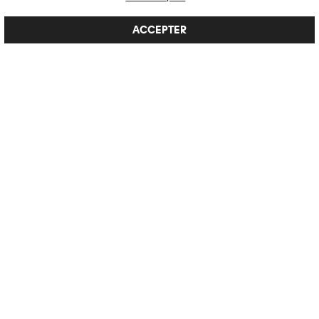
ACCEPTER
REGENERATION4
VOIR LE DÉTAIL →
RENÉ BURRI
"René Burri, l’explosion du regard dévoile des pans inédits de la vie et