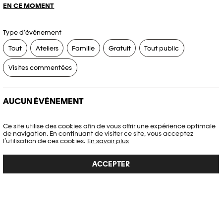
EN CE MOMENT
Type d’événement
Tout
Ateliers
Famille
Gratuit
Tout public
Visites commentées
AUCUN ÉVÉNEMENT
Aucun événement ne correspond à vos critères de recherche.
Ce site utilise des cookies afin de vous offrir une expérience optimale
de navigation. En continuant de visiter ce site, vous acceptez
RÉINITIALISER LES FILTRES
l’utilisation de ces cookies.
En savoir plus
ACCEPTER
Voir l’agenda complet Plateforme 10
PHOTO ELYSÉE
Place de la Gare 17
CH-1003 Lausanne