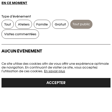
EN CE MOMENT
Type d’événement
Tout public
Tout
Ateliers
Famille
Gratuit
Visites commentées
AUCUN ÉVÉNEMENT
Aucun événement ne correspond à vos critères de recherche.
Ce site utilise des cookies afin de vous offrir une expérience optimale
de navigation. En continuant de visiter ce site, vous acceptez
RÉINITIALISER LES FILTRES
l’utilisation de ces cookies.
En savoir plus
ACCEPTER
Voir l’agenda complet Plateforme 10
PHOTO ELYSÉE
Place de la Gare 17
CH-1003 Lausanne