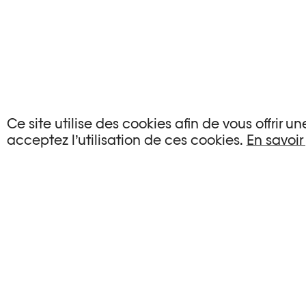
AUCUN ÉVÉNEMENT
Ce site utilise des cookies afin de vous offrir 
acceptez l’utilisation de ces cookies.
En savoir
Aucun événement ne correspond à vos critère
RÉINITIALISER LES FILTRES
Voir l’agenda complet Plateforme 10