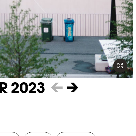
R 2023
←
→