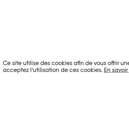
Ce site utilise des cookies afin de vous offrir 
AUCUN ÉVÉNEMENT
acceptez l’utilisation de ces cookies.
En savoir
Aucun événement ne correspond à vos critère
RÉINITIALISER LES FILTRES