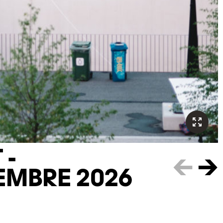
 -
←
→
EMBRE 2026