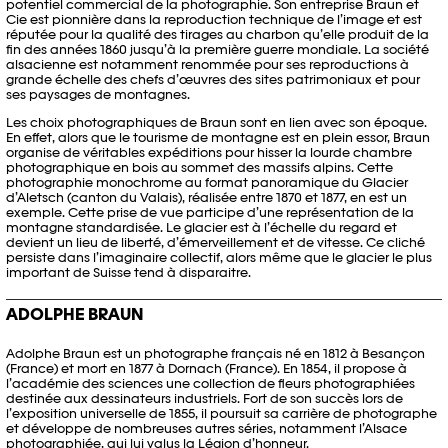
potentiel commercial de la photographie. Son entreprise
Braun et
Cie
est pionnière dans la reproduction technique de l’image et est
réputée pour la qualité des tirages au charbon qu’elle produit de la
fin des années 1860 jusqu’à la première guerre mondiale. La société
alsacienne est notamment renommée pour ses reproductions à
grande échelle des chefs d’œuvres des sites patrimoniaux et pour
ses paysages de montagnes.
Les choix photographiques de Braun sont en lien avec son époque.
En effet, alors que le tourisme de montagne est en plein essor, Braun
organise de véritables expéditions pour hisser la lourde chambre
photographique en bois au sommet des massifs alpins. Cette
photographie monochrome au format panoramique du Glacier
d’Aletsch (canton du Valais), réalisée entre 1870 et 1877, en est un
exemple. Cette prise de vue participe d’une représentation de la
montagne standardisée. Le glacier est à l’échelle du regard et
devient un lieu de liberté, d’émerveillement et de vitesse. Ce cliché
persiste dans l’imaginaire collectif, alors même que le glacier le plus
important de Suisse tend à disparaitre.
ADOLPHE BRAUN
Adolphe Braun est un photographe français né en 1812 à Besançon
(France)
et mort en 1877 à Dornach
(France)
. En 1854, il propose à
l’académie des sciences une collection de fleurs photographiées
destinée aux dessinateurs industriels. Fort de son succès lors de
l’exposition universelle de 1855, il poursuit sa carrière de photographe
et développe de nombreuses autres séries, notamment
l’Alsace
photographiée
, qui lui valus la Légion d’honneur.