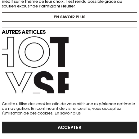
inédit sur le thème de leur choix. Il est rendu possible grâce au
soutien exclusif de Parmigiani Fleurier.
EN SAVOIR PLUS
AUTRES ARTICLES
Ce site utilise des cookies afin de vous offrir une expérience optimale
LE MUSÉE DE L’ELYSÉE ADOPTE UNE NOUVELLE
de navigation. En continuant de visiter ce site, vous acceptez
IDENTITÉ: PHOTO ELYSÉE
l’utilisation de ces cookies.
En savoir plus
Coulisses
,
L'Elysée hors champ
ACCEPTER
Le Musée de l’Elysée poursuit sa mue et change son identité. C’est un
tournant majeur dans l’histoire de l’institution et le fruit d’une mûre et
intense réflexion menée tant par…