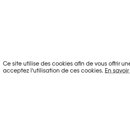
Ce site utilise des cookies afin de vous offrir 
AUCUN ÉVÉNEMENT
acceptez l’utilisation de ces cookies.
En savoir
Aucun événement ne correspond à vos critère
RÉINITIALISER LES FILTRES