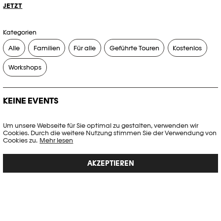
JETZT
Kategorien
Alle
Familien
Für alle
Geführte Touren
Kostenlos
Workshops
KEINE EVENTS
Es gibt keine Events, die Ihren Suchkriterien entsprechen.
Um unsere Webseite für Sie optimal zu gestalten, verwenden wir
Cookies. Durch die weitere Nutzung stimmen Sie der Verwendung von
FILTER ZURÜCKSETZEN
Cookies zu.
Mehr lesen
AKZEPTIEREN
Vollständige Agenda der Plateforme 10
PHOTO ELYSÉE
Place de la Gare 17
CH-1003 Lausanne