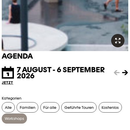
AGENDA
7 AUGUST - 6 SEPTEMBER
←
→
2026
JETZT
Kategorien
Alle
Familien
Für alle
Geführte Touren
Kostenlos
Workshops