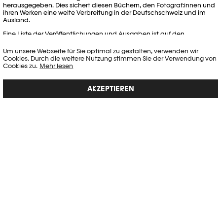
herausgegeben. Dies sichert diesen Büchern, den Fotograf:innen und
ihren Werken eine weite Verbreitung in der Deutschschweiz und im
Ausland.
Eine Liste der Veröffentlichungen und Ausgaben ist auf den
englischen
und
französischen
Seiten zu finden.
Um unsere Webseite für Sie optimal zu gestalten, verwenden wir
Cookies. Durch die weitere Nutzung stimmen Sie der Verwendung von
PHOTO ELYSÉE
Cookies zu.
Mehr lesen
Place de la Gare 17
CH-1003 Lausanne
AKZEPTIEREN
+41 21 318 44 00
info@elysee.ch
ÖFFNUNGSZEIT
Mo, Mi, Fr, Sa, So : 10:00-18:00
Do : 10:00-20:00
Di : Geschlossen
Besondere Öffnungszeiten
INFORMATIONEN
Presse
Newsletter
Team
Zugänglichkeit
Impressum