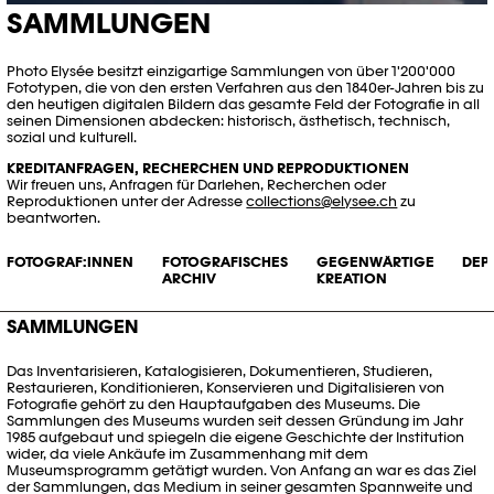
SAMMLUNGEN
Photo Elysée besitzt einzigartige Sammlungen von über 1'200'000
Fototypen, die von den ersten Verfahren aus den 1840er-Jahren bis zu
den heutigen digitalen Bildern das gesamte Feld der Fotografie in all
seinen Dimensionen abdecken: historisch, ästhetisch, technisch,
sozial und kulturell.
KREDITANFRAGEN, RECHERCHEN UND REPRODUKTIONEN
Wir freuen uns, Anfragen für Darlehen, Recherchen oder
Reproduktionen unter der Adresse
collections@elysee.ch
zu
beantworten.
FOTOGRAF:INNEN
FOTOGRAFISCHES
GEGENWÄRTIGE
DEP
ARCHIV
KREATION
SAMMLUNGEN
Das Inventarisieren, Katalogisieren, Dokumentieren, Studieren,
Restaurieren, Konditionieren, Konservieren und Digitalisieren von
Fotografie gehört zu den Hauptaufgaben des Museums. Die
Sammlungen des Museums wurden seit dessen Gründung im Jahr
1985 aufgebaut und spiegeln die eigene Geschichte der Institution
wider, da viele Ankäufe im Zusammenhang mit dem
Museumsprogramm getätigt wurden. Von Anfang an war es das Ziel
der Sammlungen, das Medium in seiner gesamten Spannweite und