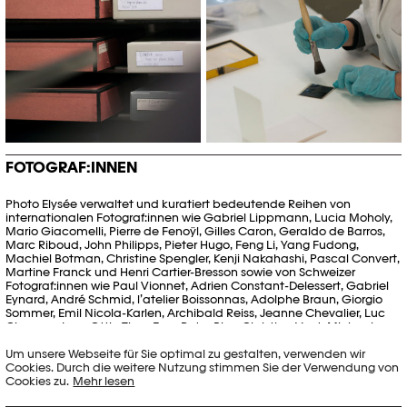
FOTOGRAF:INNEN
Photo Elysée verwaltet und kuratiert bedeutende Reihen von
internationalen Fotograf:innen wie Gabriel Lippmann, Lucia Moholy,
Mario Giacomelli, Pierre de Fenoÿl, Gilles Caron, Geraldo de Barros,
Marc Riboud, John Philipps, Pieter Hugo, Feng Li, Yang Fudong,
Machiel Botman, Christine Spengler, Kenji Nakahashi, Pascal Convert,
Martine Franck und Henri Cartier-Bresson sowie von Schweizer
Fotograf:innen wie Paul Vionnet, Adrien Constant-Delessert, Gabriel
Eynard, André Schmid, l’atelier Boissonnas, Adolphe Braun, Giorgio
Sommer, Emil Nicola-Karlen, Archibald Reiss, Jeanne Chevalier, Luc
Chessex, Jean Otth, Theo Frey, Peter Binz, Christian Vogt, Michael von
Graffenried, Ruth Erdt, Monique Jacot, Roger Humbert, Annelies Štrba
Um unsere Webseite für Sie optimal zu gestalten, verwenden wir
und Christian Scholz. Das Museum beherbergt und schützt auch
Cookies. Durch die weitere Nutzung stimmen Sie der Verwendung von
wichtige Sammlungen wie einen Teil der ikonografischen Sammlung
Cookies zu.
Mehr lesen
des Kantons Waadt oder der Polaroid-Sammlung. Zudem bewahrt
das Museum Alben und Fotografien von unbekannten Autor:innen