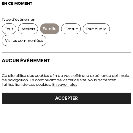
EN CE MOMENT
Type d’événement
Famille
Tout
Ateliers
Gratuit
Tout public
Visites commentées
AUCUN ÉVÉNEMENT
Aucun événement ne correspond à vos critères de recherche.
Ce site utilise des cookies afin de vous offrir une expérience optimale
de navigation. En continuant de visiter ce site, vous acceptez
RÉINITIALISER LES FILTRES
l’utilisation de ces cookies.
En savoir plus
ACCEPTER
Voir l’agenda complet Plateforme 10
PHOTO ELYSÉE
Place de la Gare 17
CH-1003 Lausanne