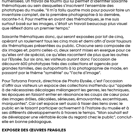
numérisées. Un travail de fourmi qui lui permet d’identifier soixante
thématiques au sein desquelles s’inscrivent l’ensemble des
phototypes du musée. "Il m’a fallu quatre mois pour pouvoir faire un
inventaire complet, de la première photographie à la dernière,
raconte-t-il. Pour mettre en avant des thématiques, je me suis
surtout basé sur les images, c’était un travail beaucoup plus visuel
que réflexif dans un premier temps."
Soixante thématiques donc, qui seront exposées par lot de cinq,
opérant un roulement tous les cinq mois et demi afin d’avoir toujours
dix thématiques présentées au public. Chacune sera composée de
dix images et, parmi celles-ci, deux seront mises en exergue pour ce
qu’elles ont de spécial, ce qu’elles racontent de plus que les autres
sur l’Elysée. Sur six ans, les visiteurs auront donc l’occasion de
découvrir 600 phototypes tirés des collections et agencés par
grandes familles, des autoportraits à la photographie de mode, en
passant par le thème "symétrie" ou "l’acte d’image".
Pour Tatyana Franck, directrice de Photo Elysée, c’est l’occasion
d’offrir aux visiteurs un espace des collections inattendu qui "appelle
à de nécessaires décalages mélangeant les genres, les techniques,
les époques en faisant entrer en résonance les coups de cœur pour
des images drôles, décalées, sérieuses, émouvantes, excentriques,
marquantes". Car cet espace sert aussi à tisser des liens avec le
public en le faisant participer activement à l’histoire du musée et à
ses différents développements à travers le temps. "Mon souhait est
de développer une véritable école du regard chez le public", conclut-
elle en bonne pédagogue.
EXPOSER DES ŒUVRES FRAGILES