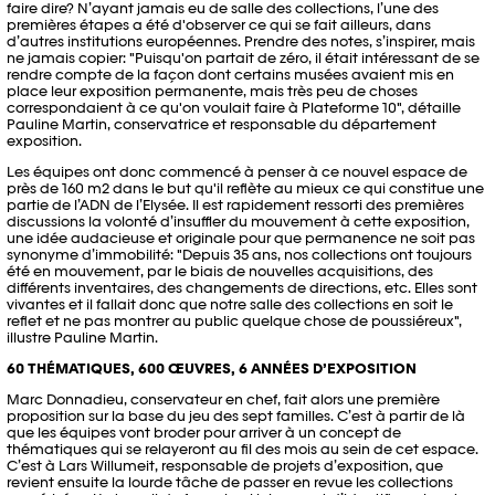
faire dire? N’ayant jamais eu de salle des collections, l’une des
premières étapes a été d'observer ce qui se fait ailleurs, dans
d’autres institutions européennes. Prendre des notes, s’inspirer, mais
ne jamais copier: "Puisqu'on partait de zéro, il était intéressant de se
rendre compte de la façon dont certains musées avaient mis en
place leur exposition permanente, mais très peu de choses
correspondaient à ce qu'on voulait faire à Plateforme 10", détaille
Pauline Martin, conservatrice et responsable du département
exposition.
Les équipes ont donc commencé à penser à ce nouvel espace de
près de 160 m2 dans le but qu'il reflète au mieux ce qui constitue une
partie de l’ADN de l’Elysée. Il est rapidement ressorti des premières
discussions la volonté d’insuffler du mouvement à cette exposition,
une idée audacieuse et originale pour que permanence ne soit pas
synonyme d’immobilité: "Depuis 35 ans, nos collections ont toujours
été en mouvement, par le biais de nouvelles acquisitions, des
différents inventaires, des changements de directions, etc. Elles sont
vivantes et il fallait donc que notre salle des collections en soit le
reflet et ne pas montrer au public quelque chose de poussiéreux",
illustre Pauline Martin.
60 THÉMATIQUES, 600 ŒUVRES, 6 ANNÉES D’EXPOSITION
Marc Donnadieu, conservateur en chef, fait alors une première
proposition sur la base du jeu des sept familles. C’est à partir de là
que les équipes vont broder pour arriver à un concept de
thématiques qui se relayeront au fil des mois au sein de cet espace.
C’est à Lars Willumeit, responsable de projets d’exposition, que
revient ensuite la lourde tâche de passer en revue les collections