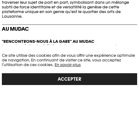
traverser leur sujet de part en part, symbolisant dans un mélange
subtil de force identitaire et de versatilité la genèse de cette
plateforme unique en son genre qu’est le quartier des arts de
Lausanne.
AU MUDAC
"RENCONTRONS-NOUS À LA GARE" AU MUDAC
Le mudac s’attache à l’idée de la rencontre et du roman de gare, en
mettant l’individu au coeur de son exposition. Lieu incontournable
Ce site utilise des cookies afin de vous offrir une expérience optimale
des retrouvailles, des départs, des rencontres fortuites, la gare et le
de navigation. En continuant de visiter ce site, vous acceptez
train sont des espaces de vie propices à l’imaginaire.
l’utilisation de ces cookies.
En savoir plus
EN SAVOIR PLUS
ACCEPTER
AU MCBA
"VOYAGES IMAGINAIRES" AU MUSÉE CANTONAL DES BEAUX-ARTS
Avec plus de 60 chefs-d’œuvre d'Edward Hopper à Paul Delvaux et
Leonor Fini,
Voyages imaginaires
nous embarque pour une épopée
ferroviaire.
EN SAVOIR PLUS
COMMISSARIAT