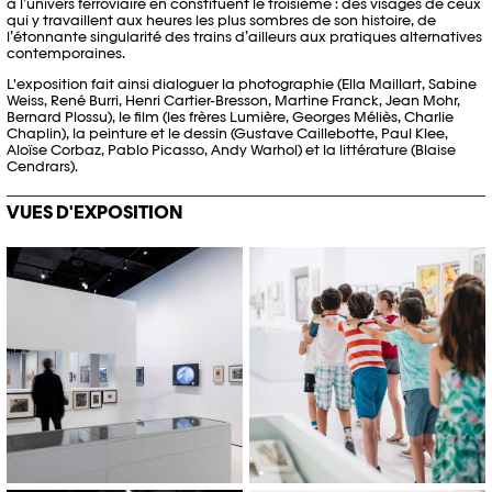
à l’univers ferroviaire en constituent le troisième : des visages de ceux
qui y travaillent aux heures les plus sombres de son histoire, de
l’étonnante singularité des trains d’ailleurs aux pratiques alternatives
contemporaines.
L'exposition fait ainsi dialoguer la photographie (Ella Maillart, Sabine
Weiss, René Burri, Henri Cartier-Bresson, Martine Franck, Jean Mohr,
Bernard Plossu), le film (les frères Lumière, Georges Méliès, Charlie
Chaplin), la peinture et le dessin (Gustave Caillebotte, Paul Klee,
Aloïse Corbaz, Pablo Picasso, Andy Warhol) et la littérature (Blaise
Cendrars).
VUES D'EXPOSITION
© Catherine Leutenegger / Photo
© Emmanuel Denis / Photo Elysée
Elysée / Plateforme 10
/ Plateforme 10