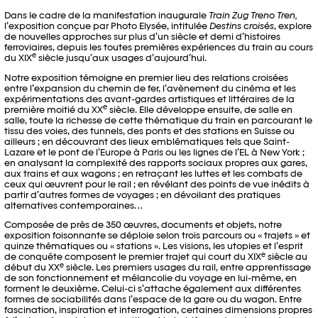
Dans le cadre de la manifestation inaugurale
Train Zug Treno Tren,
l’exposition conçue par Photo Elysée, intitulée
Destins croisés
, explore
de nouvelles approches sur plus d’un siècle et demi d’histoires
ferroviaires, depuis les toutes premières expériences du train au cours
e
du XIX
siècle jusqu’aux usages d’aujourd’hui.
Notre exposition témoigne en premier lieu des relations croisées
entre l’expansion du chemin de fer, l’avènement du cinéma et les
expérimentations des avant-gardes artistiques et littéraires de la
e
première moitié du XX
siècle. Elle développe ensuite, de salle en
salle, toute la richesse de cette thématique du train en parcourant le
tissu des voies, des tunnels, des ponts et des stations en Suisse ou
ailleurs ; en découvrant des lieux emblématiques tels que Saint-
Lazare et le pont de l’Europe à Paris ou les lignes de l’EL à New York ;
en analysant la complexité des rapports sociaux propres aux gares,
aux trains et aux wagons ; en retraçant les luttes et les combats de
ceux qui œuvrent pour le rail ; en révélant des points de vue inédits à
partir d’autres formes de voyages ; en dévoilant des pratiques
alternatives contemporaines…
Composée de près de 350 œuvres, documents et objets, notre
exposition foisonnante se déploie selon trois parcours ou « trajets » et
quinze thématiques ou « stations ». Les visions, les utopies et l’esprit
e
de conquête composent le premier trajet qui court du XIX
siècle au
e
début du XX
siècle. Les premiers usages du rail, entre apprentissage
de son fonctionnement et mélancolie du voyage en lui-même, en
forment le deuxième. Celui-ci s’attache également aux différentes
formes de sociabilités dans l’espace de la gare ou du wagon. Entre
fascination, inspiration et interrogation, certaines dimensions propres