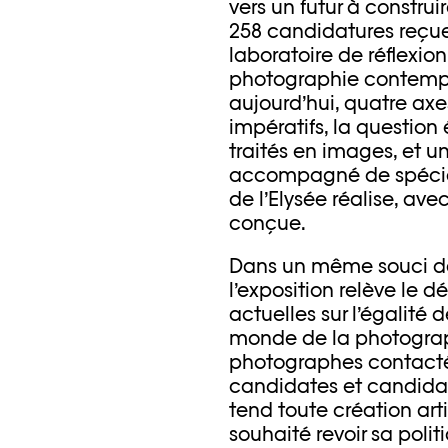
vers un futur à constru
258 candidatures reçues
laboratoire de réflexio
photographie contempo
aujourd’hui, quatre axes
impératifs, la question 
traités en images, et u
accompagné de spécia
de l’Elysée réalise, ave
conçue.
Dans un même souci de
l’exposition relève le d
actuelles sur l’égalit
monde de la photograph
photographes contacté
candidates et candidat
tend toute création arti
souhaité revoir sa polit