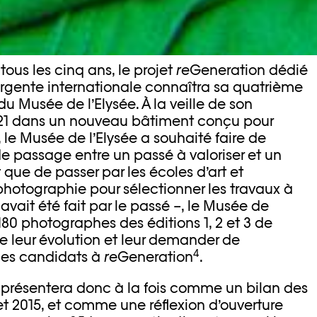
 tous les cinq ans, le projet
re
Generation dédié
gente internationale connaîtra sa quatrième
du Musée de l’Elysée. À la veille de son
 dans un nouveau bâtiment conçu pour
 le Musée de l’Elysée a souhaité faire de
e passage entre un passé à valoriser et un
t que de passer par les écoles d’art et
hotographie pour sélectionner les travaux à
ait été fait par le passé –, le Musée de
 180 photographes des éditions 1, 2 et 3 de
e leur évolution et leur demander de
4
 des candidats à
re
Generation
.
e présentera donc à la fois comme un bilan des
et 2015, et comme une réflexion d’ouverture