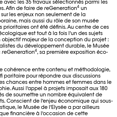
ire avec les 35 travaux sélectionnés parmi les
4
. Afin de faire de
re
Generation
un
n sur les enjeux non seulement de la
raine, mais aussi du rôle de son musée
 prioritaires ont été définis. Au centre de ces
écologique est tout à la fois l’un des sujets
n objectif majeur de la conception du projet :
listes du développement durable, le Musée
4
c
re
Generation
, sa première exposition éco-
 cohérence entre contenu et méthodologie,
éfi paritaire pour répondre aux discussions
é des chances entre hommes et femmes dans le
ie. Aussi l’appel à projets imposait aux 180
s de soumettre un nombre équivalent de
s. Conscient de l’enjeu économique qui sous-
stique, le Musée de l’Elysée a par ailleurs
ique financière à l’occasion de cette