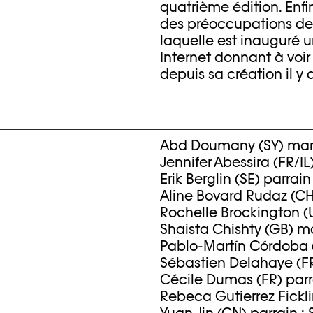
quatrième édition. Enf
des préoccupations de 
laquelle est inauguré u
Internet donnant à vo
depuis sa création il y 
Abd Doumany (SY) marra
Jennifer Abessira (FR/IL
Erik Berglin (SE) parrai
Aline Bovard Rudaz (CH
Rochelle Brockington (U
Shaista Chishty (GB) ma
Pablo-Martín Córdoba (
Sébastien Delahaye (FR
Cécile Dumas (FR) parr
Rebeca Gutierrez Fickli
Yuan Jin (CN) parrain :