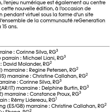
in, l’enjeu numérique est également au centre
cette nouvelle édition, à l’occasion de
n pendant virtuel sous la forme d’un site
ir l’ensemble de la communauté
re
Generation
a 15 ans.
3
ine : Corinne Silva, RG
3
) parrain : Michael Liani, RG
2
n : David Molander, RG
2
) marraine : Regine Petersen, RG
2
S) marraine : Christine Callahan, RG
3
rraine : Corinne Silva, RG
3
AR/IT) marraine : Delphine Burtin, RG
3
) marraine : Constance Proux, RG
1
ain : Rémy Lidereau, RG
2
ng (ES/GB) marraine : Christine Callahan, RG
2
 Su Sheng, RG