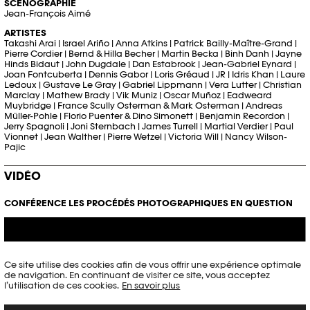
SCÉNOGRAPHIE
Jean-François Aimé
ARTISTES
Takashi Arai | Israel Ariño | Anna Atkins | Patrick Bailly-Maître-Grand |
Pierre Cordier | Bernd & Hilla Becher | Martin Becka | Binh Danh | Jayne
Hinds Bidaut | John Dugdale | Dan Estabrook | Jean-Gabriel Eynard |
Joan Fontcuberta | Dennis Gabor | Loris Gréaud | JR | Idris Khan | Laure
Ledoux | Gustave Le Gray | Gabriel Lippmann | Vera Lutter | Christian
Marclay | Mathew Brady | Vik Muniz | Oscar Muñoz | Eadweard
Muybridge | France Scully Osterman & Mark Osterman | Andreas
Müller-Pohle | Florio Puenter & Dino Simonett | Benjamin Recordon |
Jerry Spagnoli | Joni Sternbach | James Turrell | Martial Verdier | Paul
Vionnet | Jean Walther | Pierre Wetzel | Victoria Will | Nancy Wilson-
Pajic
VIDÉO
CONFÉRENCE LES PROCÉDÉS PHOTOGRAPHIQUES EN QUESTION
Ce site utilise des cookies afin de vous offrir une expérience optimale
de navigation. En continuant de visiter ce site, vous acceptez
l’utilisation de ces cookies.
En savoir plus
PLAY