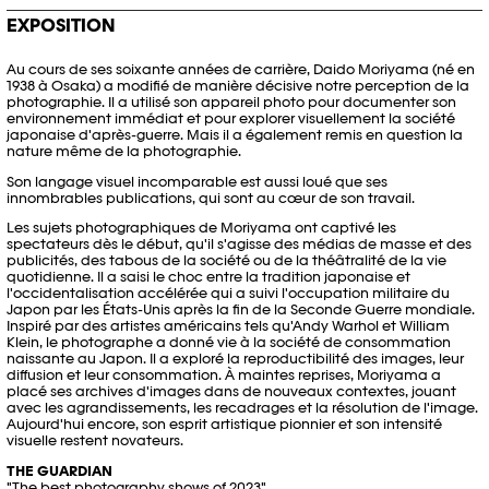
EXPOSITION
Au cours de ses soixante années de carrière, Daido Moriyama (né en
1938 à Osaka) a modifié de manière décisive notre perception de la
photographie. Il a utilisé son appareil photo pour documenter son
environnement immédiat et pour explorer visuellement la société
japonaise d'après-guerre. Mais il a également remis en question la
nature même de la photographie.
Son langage visuel incomparable est aussi loué que ses
innombrables publications, qui sont au cœur de son travail.
Les sujets photographiques de Moriyama ont captivé les
spectateurs dès le début, qu'il s'agisse des médias de masse et des
publicités, des tabous de la société ou de la théâtralité de la vie
quotidienne. Il a saisi le choc entre la tradition japonaise et
l'occidentalisation accélérée qui a suivi l'occupation militaire du
Japon par les États-Unis après la fin de la Seconde Guerre mondiale.
Inspiré par des artistes américains tels qu'Andy Warhol et William
Klein, le photographe a donné vie à la société de consommation
naissante au Japon. Il a exploré la reproductibilité des images, leur
diffusion et leur consommation. À maintes reprises, Moriyama a
placé ses archives d'images dans de nouveaux contextes, jouant
avec les agrandissements, les recadrages et la résolution de l'image.
Aujourd'hui encore, son esprit artistique pionnier et son intensité
visuelle restent novateurs.
THE GUARDIAN
"The best photography shows of 2023".