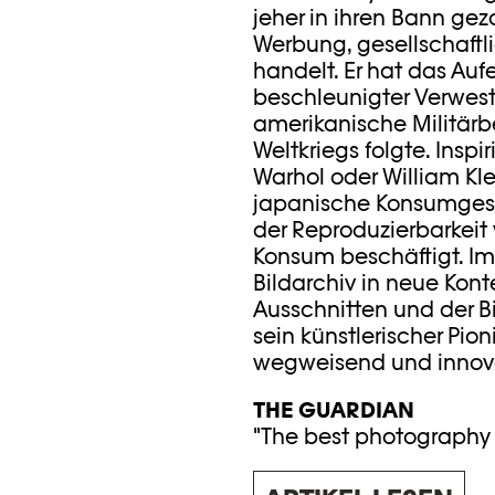
jeher in ihren Bann g
Werbung, gesellschaftli
handelt. Er hat das Auf
beschleunigter Verwest
amerikanische Militär
Weltkriegs folgte. Insp
Warhol oder William Kl
japanische Konsumgese
der Reproduzierbarkeit 
Konsum beschäftigt. I
Bildarchiv in neue Kon
Ausschnitten und der Bi
sein künstlerischer Pion
wegweisend und innova
THE GUARDIAN
"The best photography 