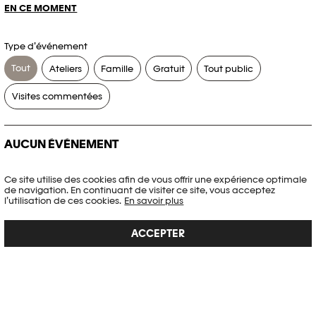
EN CE MOMENT
Type d’événement
Tout
Ateliers
Famille
Gratuit
Tout public
Visites commentées
AUCUN ÉVÉNEMENT
Aucun événement ne correspond à vos critères de recherche.
Ce site utilise des cookies afin de vous offrir une expérience optimale
de navigation. En continuant de visiter ce site, vous acceptez
RÉINITIALISER LES FILTRES
l’utilisation de ces cookies.
En savoir plus
ACCEPTER
Voir l’agenda complet Plateforme 10
PHOTO ELYSÉE
Place de la Gare 17
CH-1003 Lausanne