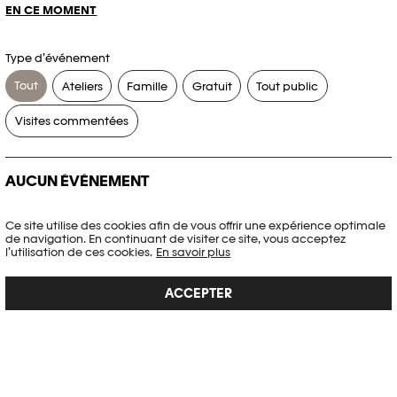
EN CE MOMENT
Type d’événement
Tout
Ateliers
Famille
Gratuit
Tout public
Visites commentées
AUCUN ÉVÉNEMENT
Aucun événement ne correspond à vos critères de recherche.
Ce site utilise des cookies afin de vous offrir une expérience optimale
de navigation. En continuant de visiter ce site, vous acceptez
RÉINITIALISER LES FILTRES
l’utilisation de ces cookies.
En savoir plus
ACCEPTER
Voir l’agenda complet Plateforme 10
PHOTO ELYSÉE
Place de la Gare 17
CH-1003 Lausanne