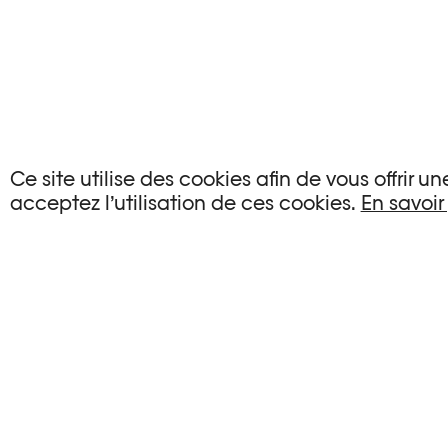
AUCUN ÉVÉNEMENT
Ce site utilise des cookies afin de vous offrir 
acceptez l’utilisation de ces cookies.
En savoir
Aucun événement ne correspond à vos critère
RÉINITIALISER LES FILTRES
Voir l’agenda complet Plateforme 10