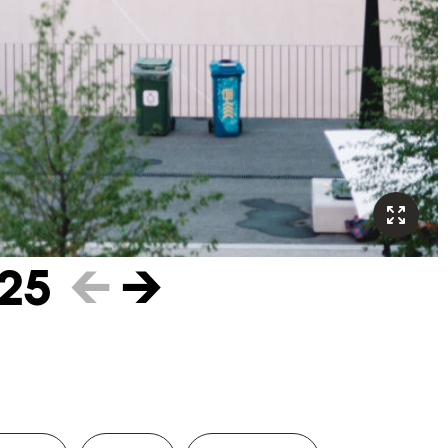
25
←
→