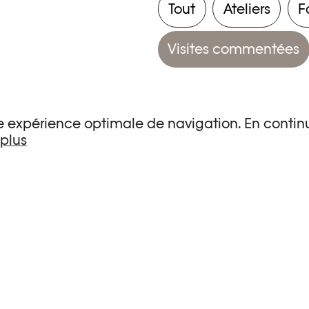
Tout
Ateliers
F
Visites commentées
une expérience optimale de navigation. En continu
 plus
s de recherche.