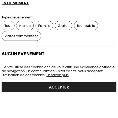
EN CE MOMENT
Type d’événement
Tout
Ateliers
Famille
Gratuit
Tout public
Visites commentées
AUCUN ÉVÉNEMENT
Aucun événement ne correspond à vos critères de recherche.
Ce site utilise des cookies afin de vous offrir une expérience optimale
de navigation. En continuant de visiter ce site, vous acceptez
RÉINITIALISER LES FILTRES
l’utilisation de ces cookies.
En savoir plus
ACCEPTER
Voir l’agenda complet Plateforme 10
PHOTO ELYSÉE
Place de la Gare 17
CH-1003 Lausanne