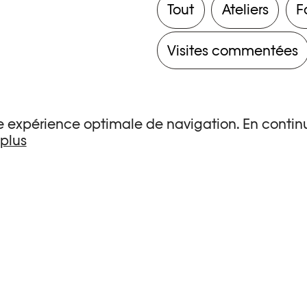
Tout
Ateliers
F
Visites commentées
une expérience optimale de navigation. En continu
 plus
s de recherche.