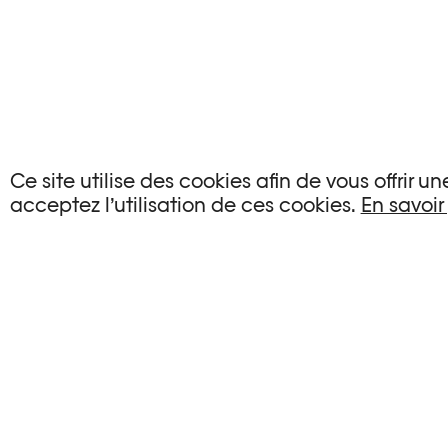
AUCUN ÉVÉNEMENT
Ce site utilise des cookies afin de vous offrir 
acceptez l’utilisation de ces cookies.
En savoir
Aucun événement ne correspond à vos critère
RÉINITIALISER LES FILTRES
Voir l’agenda complet Plateforme 10