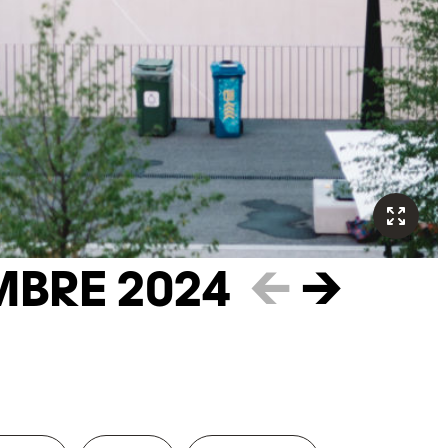
MBRE 2024
←
→