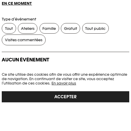
EN CE MOMENT
Type d’événement
Tout
Ateliers
Famille
Gratuit
Tout public
Visites commentées
AUCUN ÉVÉNEMENT
Aucun événement ne correspond à vos critères de recherche.
Ce site utilise des cookies afin de vous offrir une expérience optimale
de navigation. En continuant de visiter ce site, vous acceptez
RÉINITIALISER LES FILTRES
l’utilisation de ces cookies.
En savoir plus
ACCEPTER
Voir l’agenda complet Plateforme 10
PHOTO ELYSÉE
Place de la Gare 17
CH-1003 Lausanne