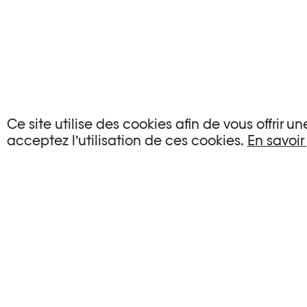
AUCUN ÉVÉNEMENT
Ce site utilise des cookies afin de vous offrir 
acceptez l’utilisation de ces cookies.
En savoir
Aucun événement ne correspond à vos critère
RÉINITIALISER LES FILTRES
Voir l’agenda complet Plateforme 10