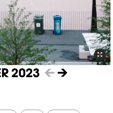
R 2023
←
→