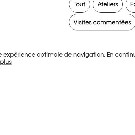
Tout
Ateliers
F
Visites commentées
une expérience optimale de navigation. En continu
 plus
s de recherche.